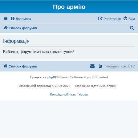
Про армію
Допомога
Реєстрація
Вхід
П
Список форумів
о
Інформація
ш
у
Вибачте, форум тимчасово недоступний.
к
Список форумів
Часовий пояс
UTC
Працює на
phpBB
® Forum Software © phpBB Limited
Український переклад © 2005-2023
Українська підтримка phpBB
Конфіденційність
|
Умови