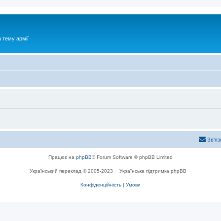
 тему армії
Зв'яз
Працює на
phpBB
® Forum Software © phpBB Limited
Український переклад © 2005-2023
Українська підтримка phpBB
Конфіденційність
|
Умови