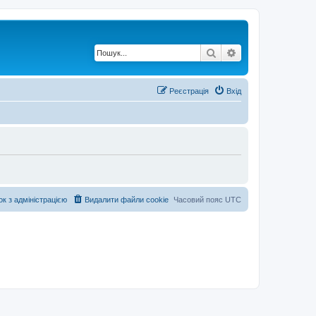
Пошук
Розширений по
Реєстрація
Вхід
ок з адміністрацією
Видалити файли cookie
Часовий пояс
UTC