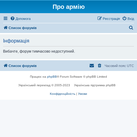
Про армію
Допомога
Реєстрація
Вхід
П
Список форумів
о
Інформація
ш
у
Вибачте, форум тимчасово недоступний.
к
Список форумів
Часовий пояс
UTC
Працює на
phpBB
® Forum Software © phpBB Limited
Український переклад © 2005-2023
Українська підтримка phpBB
Конфіденційність
|
Умови