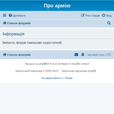
Про армію
Допомога
Реєстрація
Вхід
П
Список форумів
о
Інформація
ш
у
Вибачте, форум тимчасово недоступний.
к
Список форумів
Часовий пояс
UTC
Працює на
phpBB
® Forum Software © phpBB Limited
Український переклад © 2005-2023
Українська підтримка phpBB
Конфіденційність
|
Умови