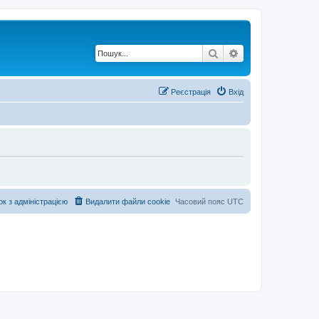
Пошук
Розширений по
Реєстрація
Вхід
ок з адміністрацією
Видалити файли cookie
Часовий пояс
UTC