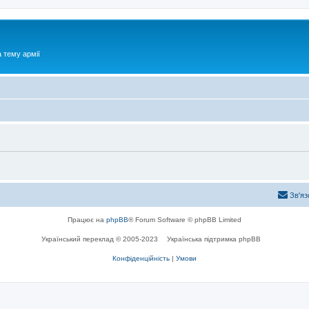
 тему армії
Зв'яз
Працює на
phpBB
® Forum Software © phpBB Limited
Український переклад © 2005-2023
Українська підтримка phpBB
Конфіденційність
|
Умови