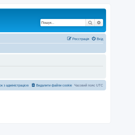
Пошук
Розширений по
Реєстрація
Вхід
ок з адміністрацією
Видалити файли cookie
Часовий пояс
UTC