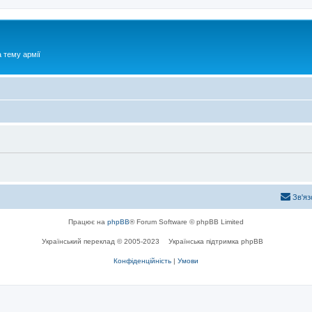
 тему армії
Зв'яз
Працює на
phpBB
® Forum Software © phpBB Limited
Український переклад © 2005-2023
Українська підтримка phpBB
Конфіденційність
|
Умови