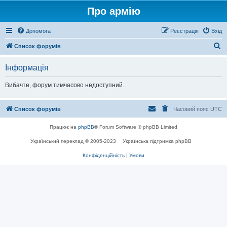
Про армію
Допомога
Реєстрація
Вхід
П
Список форумів
о
Інформація
ш
у
Вибачте, форум тимчасово недоступний.
к
Список форумів
Часовий пояс
UTC
Працює на
phpBB
® Forum Software © phpBB Limited
Український переклад © 2005-2023
Українська підтримка phpBB
Конфіденційність
|
Умови