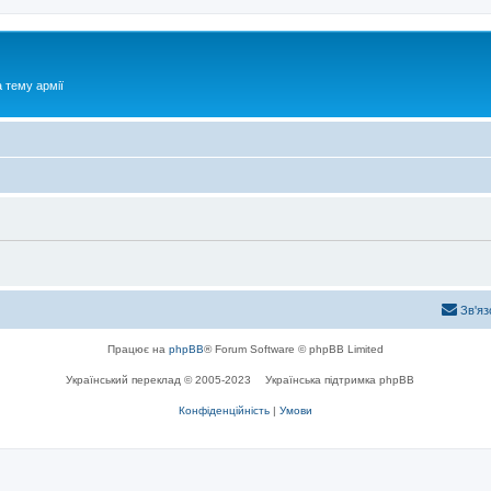
 тему армії
Зв'яз
Працює на
phpBB
® Forum Software © phpBB Limited
Український переклад © 2005-2023
Українська підтримка phpBB
Конфіденційність
|
Умови