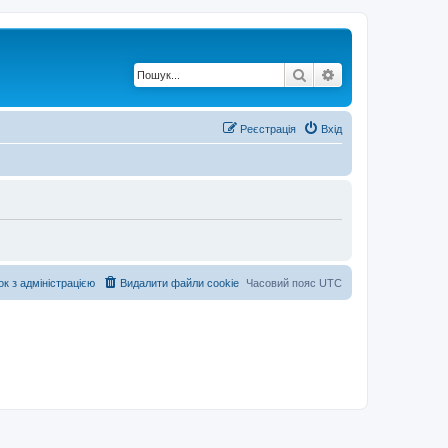
Пошук
Розширений по
Реєстрація
Вхід
ок з адміністрацією
Видалити файли cookie
Часовий пояс
UTC