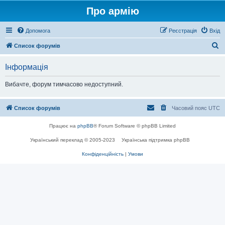
Про армію
Допомога
Реєстрація
Вхід
П
Список форумів
о
Інформація
ш
у
Вибачте, форум тимчасово недоступний.
к
Список форумів
Часовий пояс
UTC
Працює на
phpBB
® Forum Software © phpBB Limited
Український переклад © 2005-2023
Українська підтримка phpBB
Конфіденційність
|
Умови