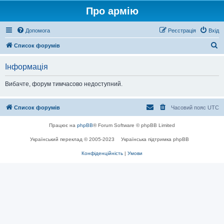
Про армію
Допомога
Реєстрація
Вхід
П
Список форумів
о
Інформація
ш
у
Вибачте, форум тимчасово недоступний.
к
Список форумів
Часовий пояс
UTC
Працює на
phpBB
® Forum Software © phpBB Limited
Український переклад © 2005-2023
Українська підтримка phpBB
Конфіденційність
|
Умови