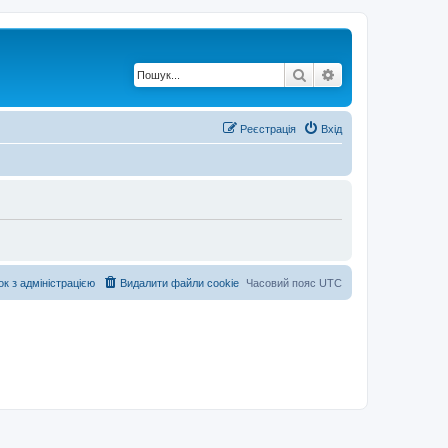
Пошук
Розширений по
Реєстрація
Вхід
ок з адміністрацією
Видалити файли cookie
Часовий пояс
UTC