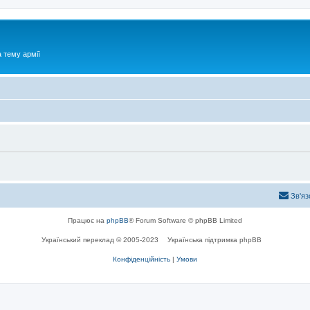
 тему армії
Зв'яз
Працює на
phpBB
® Forum Software © phpBB Limited
Український переклад © 2005-2023
Українська підтримка phpBB
Конфіденційність
|
Умови