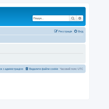
Пошук
Розширений по
Реєстрація
Вхід
ок з адміністрацією
Видалити файли cookie
Часовий пояс
UTC