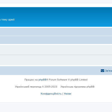
 тему армії
Зв'яз
Працює на
phpBB
® Forum Software © phpBB Limited
Український переклад © 2005-2023
Українська підтримка phpBB
Конфіденційність
|
Умови