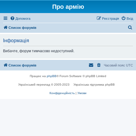
Про армію
Допомога
Реєстрація
Вхід
П
Список форумів
о
Інформація
ш
у
Вибачте, форум тимчасово недоступний.
к
Список форумів
Часовий пояс
UTC
Працює на
phpBB
® Forum Software © phpBB Limited
Український переклад © 2005-2023
Українська підтримка phpBB
Конфіденційність
|
Умови