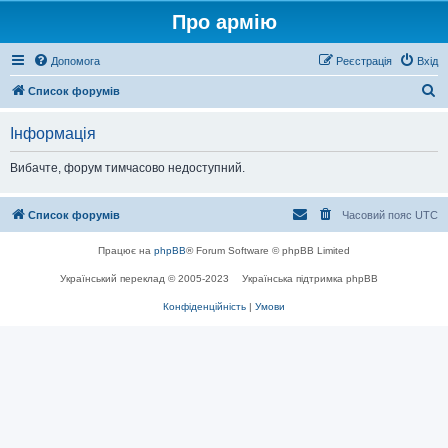
Про армію
Допомога
Реєстрація
Вхід
П
Список форумів
о
Інформація
ш
у
Вибачте, форум тимчасово недоступний.
к
Список форумів
Часовий пояс
UTC
Працює на
phpBB
® Forum Software © phpBB Limited
Український переклад © 2005-2023
Українська підтримка phpBB
Конфіденційність
|
Умови