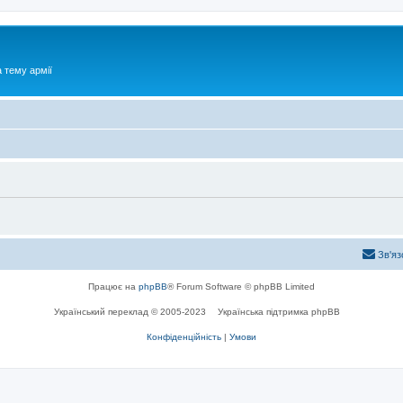
 тему армії
Зв'яз
Працює на
phpBB
® Forum Software © phpBB Limited
Український переклад © 2005-2023
Українська підтримка phpBB
Конфіденційність
|
Умови