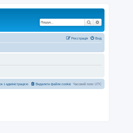
Пошук
Розширений по
Реєстрація
Вхід
ок з адміністрацією
Видалити файли cookie
Часовий пояс
UTC