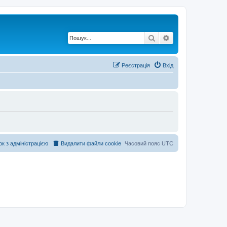
Пошук
Розширений по
Реєстрація
Вхід
ок з адміністрацією
Видалити файли cookie
Часовий пояс
UTC