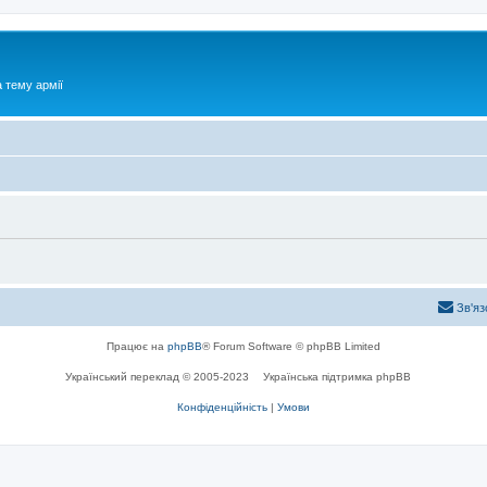
 тему армії
Зв'яз
Працює на
phpBB
® Forum Software © phpBB Limited
Український переклад © 2005-2023
Українська підтримка phpBB
Конфіденційність
|
Умови