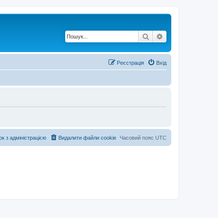
Пошук
Розширений по
Реєстрація
Вхід
ок з адміністрацією
Видалити файли cookie
Часовий пояс
UTC