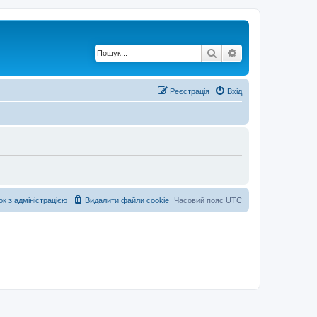
Пошук
Розширений по
Реєстрація
Вхід
ок з адміністрацією
Видалити файли cookie
Часовий пояс
UTC