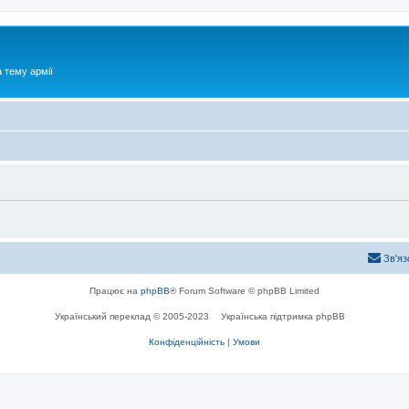
 тему армії
Зв'яз
Працює на
phpBB
® Forum Software © phpBB Limited
Український переклад © 2005-2023
Українська підтримка phpBB
Конфіденційність
|
Умови