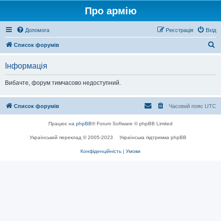
Про армію
Допомога
Реєстрація
Вхід
П
Список форумів
о
Інформація
ш
у
Вибачте, форум тимчасово недоступний.
к
Список форумів
Часовий пояс
UTC
Працює на
phpBB
® Forum Software © phpBB Limited
Український переклад © 2005-2023
Українська підтримка phpBB
Конфіденційність
|
Умови