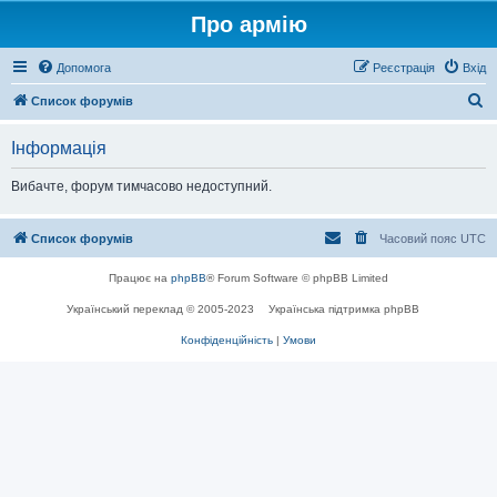
Про армію
Допомога
Реєстрація
Вхід
П
Список форумів
о
Інформація
ш
у
Вибачте, форум тимчасово недоступний.
к
Список форумів
Часовий пояс
UTC
Працює на
phpBB
® Forum Software © phpBB Limited
Український переклад © 2005-2023
Українська підтримка phpBB
Конфіденційність
|
Умови