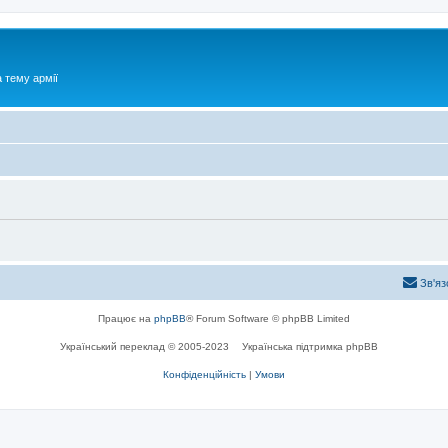
 тему армії
Зв'яз
Працює на
phpBB
® Forum Software © phpBB Limited
Український переклад © 2005-2023
Українська підтримка phpBB
Конфіденційність
|
Умови