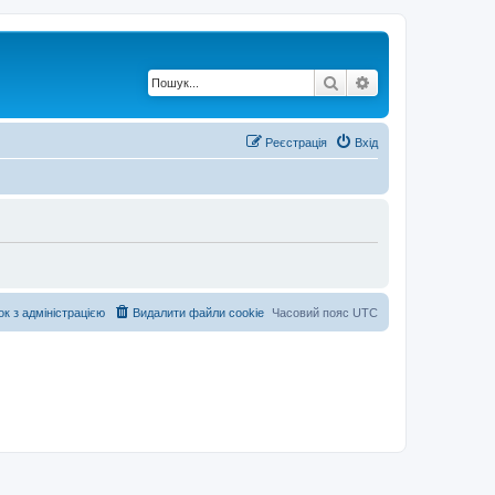
Пошук
Розширений по
Реєстрація
Вхід
ок з адміністрацією
Видалити файли cookie
Часовий пояс
UTC