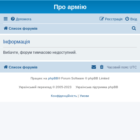
Про армію
Допомога
Реєстрація
Вхід
П
Список форумів
о
Інформація
ш
у
Вибачте, форум тимчасово недоступний.
к
Список форумів
Часовий пояс
UTC
Працює на
phpBB
® Forum Software © phpBB Limited
Український переклад © 2005-2023
Українська підтримка phpBB
Конфіденційність
|
Умови