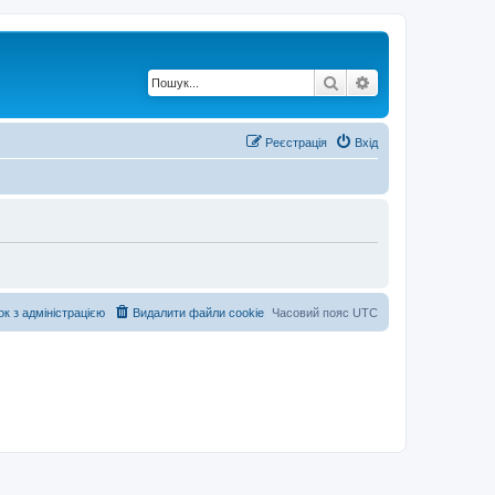
Пошук
Розширений по
Реєстрація
Вхід
ок з адміністрацією
Видалити файли cookie
Часовий пояс
UTC