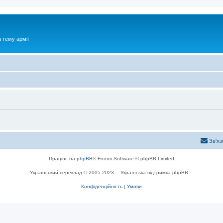
 тему армії
Зв'яз
Працює на
phpBB
® Forum Software © phpBB Limited
Український переклад © 2005-2023
Українська підтримка phpBB
Конфіденційність
|
Умови