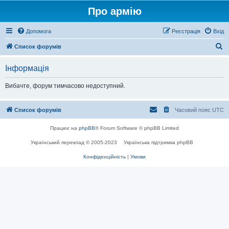
Про армію
Допомога
Реєстрація
Вхід
П
Список форумів
о
Інформація
ш
у
Вибачте, форум тимчасово недоступний.
к
Список форумів
Часовий пояс
UTC
Працює на
phpBB
® Forum Software © phpBB Limited
Український переклад © 2005-2023
Українська підтримка phpBB
Конфіденційність
|
Умови