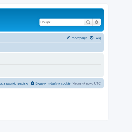
Пошук
Розширений по
Реєстрація
Вхід
ок з адміністрацією
Видалити файли cookie
Часовий пояс
UTC