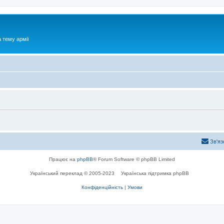
 тему армії
Зв'яз
Працює на
phpBB
® Forum Software © phpBB Limited
Український переклад © 2005-2023
Українська підтримка phpBB
Конфіденційність
|
Умови