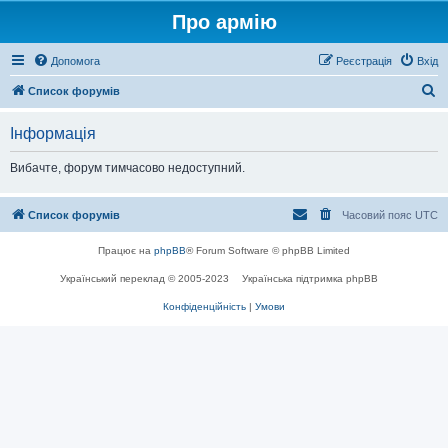
Про армію
Допомога
Реєстрація
Вхід
П
Список форумів
о
Інформація
ш
у
Вибачте, форум тимчасово недоступний.
к
Список форумів
Часовий пояс
UTC
Працює на
phpBB
® Forum Software © phpBB Limited
Український переклад © 2005-2023
Українська підтримка phpBB
Конфіденційність
|
Умови