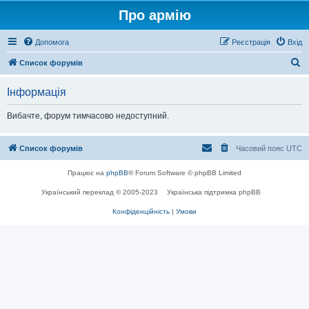
Про армію
Допомога
Реєстрація
Вхід
П
Список форумів
о
Інформація
ш
у
Вибачте, форум тимчасово недоступний.
к
Список форумів
Часовий пояс
UTC
Працює на
phpBB
® Forum Software © phpBB Limited
Український переклад © 2005-2023
Українська підтримка phpBB
Конфіденційність
|
Умови