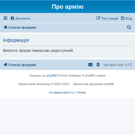
Про армію
Допомога
Реєстрація
Вхід
П
Список форумів
о
Інформація
ш
у
Вибачте, форум тимчасово недоступний.
к
Список форумів
Часовий пояс
UTC
Працює на
phpBB
® Forum Software © phpBB Limited
Український переклад © 2005-2023
Українська підтримка phpBB
Конфіденційність
|
Умови