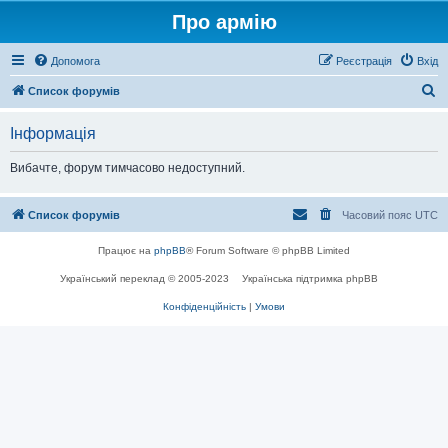
Про армію
Допомога
Реєстрація
Вхід
П
Список форумів
о
Інформація
ш
у
Вибачте, форум тимчасово недоступний.
к
Список форумів
Часовий пояс
UTC
Працює на
phpBB
® Forum Software © phpBB Limited
Український переклад © 2005-2023
Українська підтримка phpBB
Конфіденційність
|
Умови