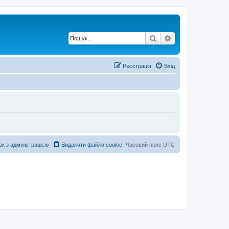
Пошук
Розширений по
Реєстрація
Вхід
ок з адміністрацією
Видалити файли cookie
Часовий пояс
UTC