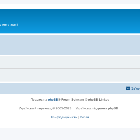
 тему армії
Зв'яз
Працює на
phpBB
® Forum Software © phpBB Limited
Український переклад © 2005-2023
Українська підтримка phpBB
Конфіденційність
|
Умови