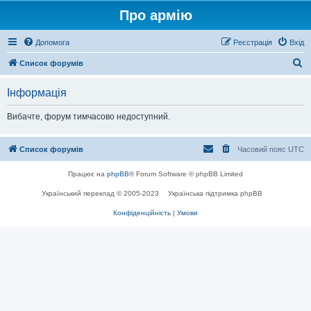
Про армію
Допомога
Реєстрація
Вхід
П
Список форумів
о
Інформація
ш
у
Вибачте, форум тимчасово недоступний.
к
Список форумів
Часовий пояс
UTC
Працює на
phpBB
® Forum Software © phpBB Limited
Український переклад © 2005-2023
Українська підтримка phpBB
Конфіденційність
|
Умови