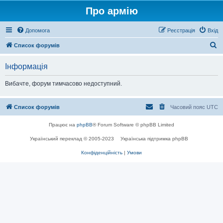
Про армію
Допомога
Реєстрація
Вхід
П
Список форумів
о
Інформація
ш
у
Вибачте, форум тимчасово недоступний.
к
Список форумів
Часовий пояс
UTC
Працює на
phpBB
® Forum Software © phpBB Limited
Український переклад © 2005-2023
Українська підтримка phpBB
Конфіденційність
|
Умови