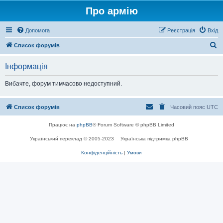
Про армію
Допомога
Реєстрація
Вхід
П
Список форумів
о
Інформація
ш
у
Вибачте, форум тимчасово недоступний.
к
Список форумів
Часовий пояс
UTC
Працює на
phpBB
® Forum Software © phpBB Limited
Український переклад © 2005-2023
Українська підтримка phpBB
Конфіденційність
|
Умови