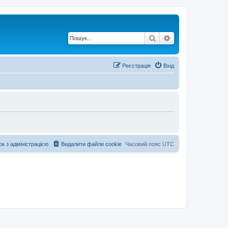
Пошук
Розширений по
Реєстрація
Вхід
ок з адміністрацією
Видалити файли cookie
Часовий пояс
UTC