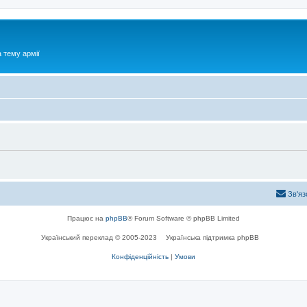
 тему армії
Зв'яз
Працює на
phpBB
® Forum Software © phpBB Limited
Український переклад © 2005-2023
Українська підтримка phpBB
Конфіденційність
|
Умови