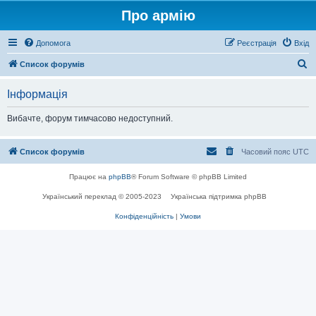
Про армію
Допомога
Реєстрація
Вхід
П
Список форумів
о
Інформація
ш
у
Вибачте, форум тимчасово недоступний.
к
Список форумів
Часовий пояс
UTC
Працює на
phpBB
® Forum Software © phpBB Limited
Український переклад © 2005-2023
Українська підтримка phpBB
Конфіденційність
|
Умови