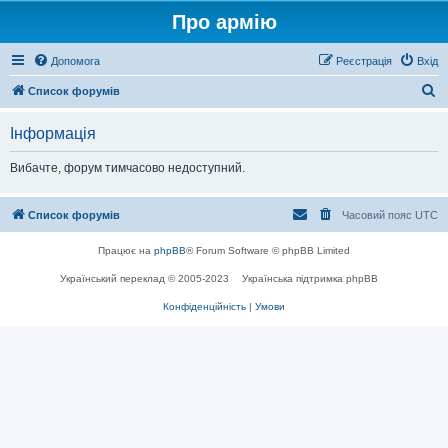
Про армію
Допомога
Реєстрація
Вхід
П
Список форумів
о
Інформація
ш
у
Вибачте, форум тимчасово недоступний.
к
Список форумів
Часовий пояс
UTC
Працює на
phpBB
® Forum Software © phpBB Limited
Український переклад © 2005-2023
Українська підтримка phpBB
Конфіденційність
|
Умови