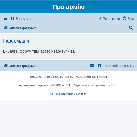
Про армію
Допомога
Реєстрація
Вхід
П
Список форумів
о
Інформація
ш
у
Вибачте, форум тимчасово недоступний.
к
Список форумів
Часовий пояс
UTC
Працює на
phpBB
® Forum Software © phpBB Limited
Український переклад © 2005-2023
Українська підтримка phpBB
Конфіденційність
|
Умови