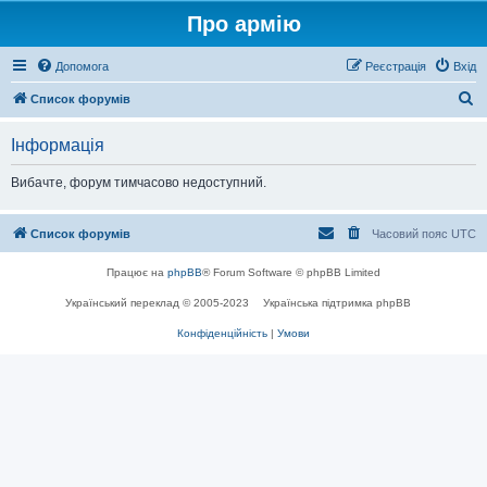
Про армію
Допомога
Реєстрація
Вхід
П
Список форумів
о
Інформація
ш
у
Вибачте, форум тимчасово недоступний.
к
Список форумів
Часовий пояс
UTC
Працює на
phpBB
® Forum Software © phpBB Limited
Український переклад © 2005-2023
Українська підтримка phpBB
Конфіденційність
|
Умови