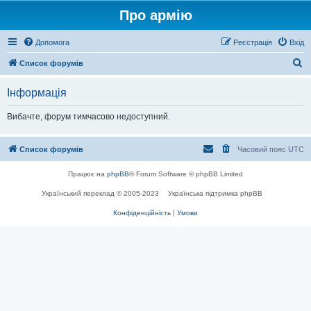
Про армію
Допомога
Реєстрація
Вхід
П
Список форумів
о
Інформація
ш
у
Вибачте, форум тимчасово недоступний.
к
Список форумів
Часовий пояс
UTC
Працює на
phpBB
® Forum Software © phpBB Limited
Український переклад © 2005-2023
Українська підтримка phpBB
Конфіденційність
|
Умови