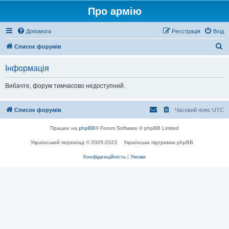
Про армію
Допомога
Реєстрація
Вхід
П
Список форумів
о
Інформація
ш
у
Вибачте, форум тимчасово недоступний.
к
Список форумів
Часовий пояс
UTC
Працює на
phpBB
® Forum Software © phpBB Limited
Український переклад © 2005-2023
Українська підтримка phpBB
Конфіденційність
|
Умови