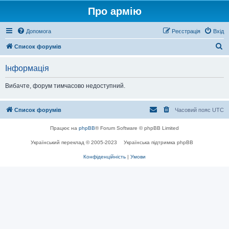
Про армію
Допомога
Реєстрація
Вхід
П
Список форумів
о
Інформація
ш
у
Вибачте, форум тимчасово недоступний.
к
Список форумів
Часовий пояс
UTC
Працює на
phpBB
® Forum Software © phpBB Limited
Український переклад © 2005-2023
Українська підтримка phpBB
Конфіденційність
|
Умови