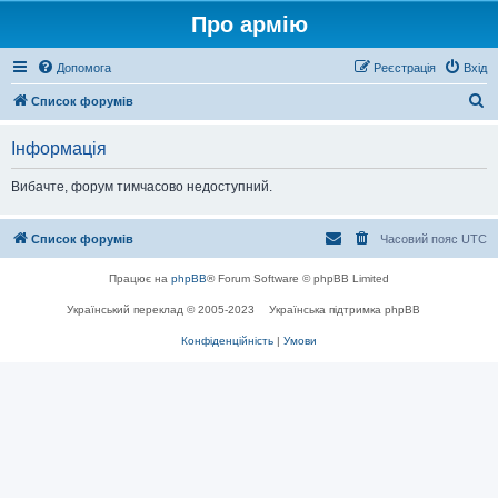
Про армію
Допомога
Реєстрація
Вхід
П
Список форумів
о
Інформація
ш
у
Вибачте, форум тимчасово недоступний.
к
Список форумів
Часовий пояс
UTC
Працює на
phpBB
® Forum Software © phpBB Limited
Український переклад © 2005-2023
Українська підтримка phpBB
Конфіденційність
|
Умови