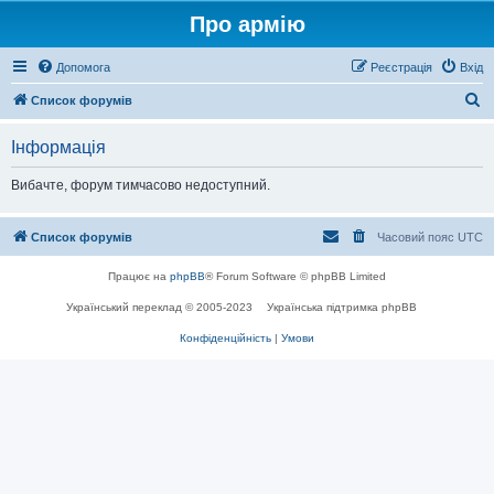
Про армію
Допомога
Реєстрація
Вхід
П
Список форумів
о
Інформація
ш
у
Вибачте, форум тимчасово недоступний.
к
Список форумів
Часовий пояс
UTC
Працює на
phpBB
® Forum Software © phpBB Limited
Український переклад © 2005-2023
Українська підтримка phpBB
Конфіденційність
|
Умови