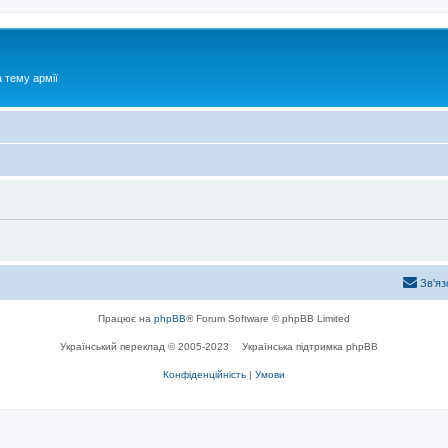
 тему армії
Зв'яз
Працює на
phpBB
® Forum Software © phpBB Limited
Український переклад © 2005-2023
Українська підтримка phpBB
Конфіденційність
|
Умови