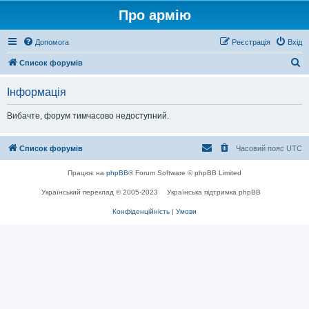
Про армію
Допомога
Реєстрація
Вхід
П
Список форумів
о
Інформація
ш
у
Вибачте, форум тимчасово недоступний.
к
Список форумів
Часовий пояс
UTC
Працює на
phpBB
® Forum Software © phpBB Limited
Український переклад © 2005-2023
Українська підтримка phpBB
Конфіденційність
|
Умови