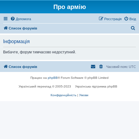
Про армію
Допомога
Реєстрація
Вхід
П
Список форумів
о
Інформація
ш
у
Вибачте, форум тимчасово недоступний.
к
Список форумів
Часовий пояс
UTC
Працює на
phpBB
® Forum Software © phpBB Limited
Український переклад © 2005-2023
Українська підтримка phpBB
Конфіденційність
|
Умови