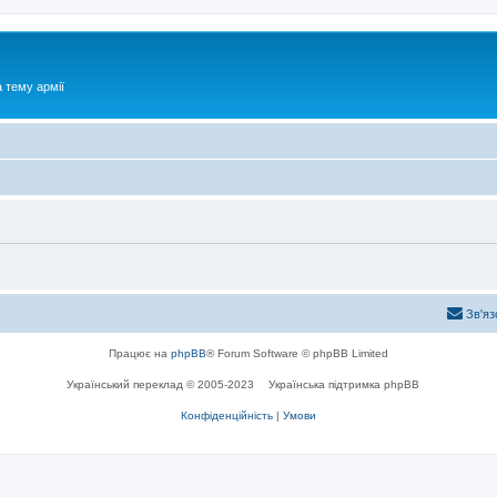
 тему армії
Зв'яз
Працює на
phpBB
® Forum Software © phpBB Limited
Український переклад © 2005-2023
Українська підтримка phpBB
Конфіденційність
|
Умови