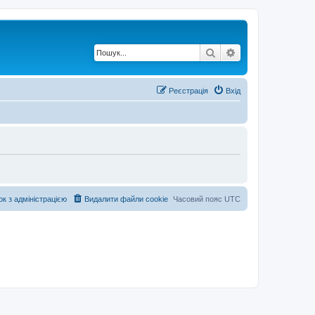
Пошук
Розширений по
Реєстрація
Вхід
ок з адміністрацією
Видалити файли cookie
Часовий пояс
UTC