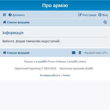
Про армію
Допомога
Реєстрація
Вхід
П
Список форумів
о
Інформація
ш
у
Вибачте, форум тимчасово недоступний.
к
Список форумів
Часовий пояс
UTC
Працює на
phpBB
® Forum Software © phpBB Limited
Український переклад © 2005-2023
Українська підтримка phpBB
Конфіденційність
|
Умови