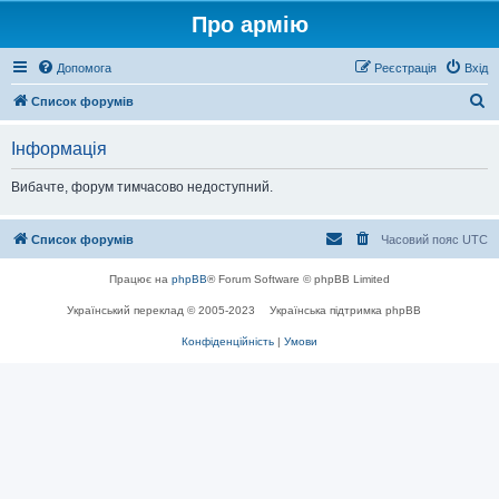
Про армію
Допомога
Реєстрація
Вхід
П
Список форумів
о
Інформація
ш
у
Вибачте, форум тимчасово недоступний.
к
Список форумів
Часовий пояс
UTC
Працює на
phpBB
® Forum Software © phpBB Limited
Український переклад © 2005-2023
Українська підтримка phpBB
Конфіденційність
|
Умови