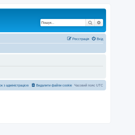
Пошук
Розширений по
Реєстрація
Вхід
ок з адміністрацією
Видалити файли cookie
Часовий пояс
UTC