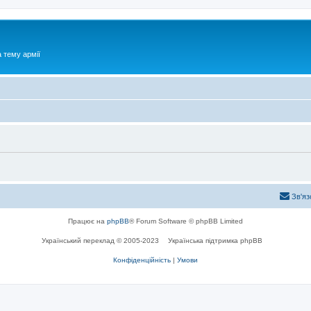
 тему армії
Зв'яз
Працює на
phpBB
® Forum Software © phpBB Limited
Український переклад © 2005-2023
Українська підтримка phpBB
Конфіденційність
|
Умови